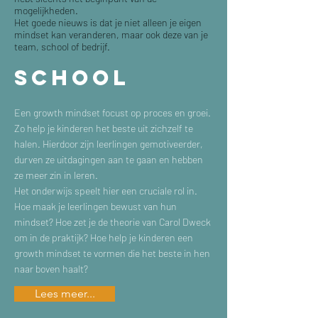
mogelijkheden.
Het goede nieuws is dat je niet alleen je eigen
mindset kan veranderen, maar ook deze van je
team, school of bedrijf.
SCHOOL
Een growth mindset focust op proces en groei.
Zo help je kinderen het beste uit zichzelf te
halen. Hierdoor zijn leerlingen gemotiveerder,
durven ze uitdagingen aan te gaan en hebben
ze meer zin in leren.
Het onderwijs speelt hier een cruciale rol in.
Hoe maak je leerlingen bewust van hun
mindset? Hoe zet je de theorie van Carol Dweck
om in de praktijk? Hoe help je kinderen een
growth mindset te vormen die het beste in hen
naar boven haalt?
Lees meer...