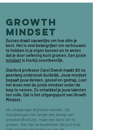
GROWTH
MINDSET
Succes draait nauwelijks om hoe slim je
bent. Het is veel belangrijker om vertrouwen
te hebben in je eigen kunnen en te weten
dat je door oefening kunt groeien. Een juiste
mindset
is hierbij onontbeerlijk.
Stanford professor Carol Dweck maakt dit na
jarenlang onderzoek duidelijk. Jouw mindset
bepaalt jouw denken, gevoel en gedrag. Leer
het leven met de juiste mindset onder de
loep te nemen. Zo ontwikkel je jouw talenten
ten volle. Dat is het uitgangspunt van Growth
Mindset.
Als uitdagingen drijfveren worden. Als
mislukkingen niet langer een bewijs van
onwetendheid zijn, maar een kans om te
groeien. Dan zijn de kwaliteiten die je in huis
hebt slechts het beginpunt van de