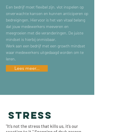
Een bedrijf moet flexibel zijn, vlot inspelen op
onverwachte kansen en kunnen anticiperen op
bedreigingen. Hiervoor is het van vitaal belang
dat jouw medewerkers meeveren en
meegroeien met die veranderingen. De juiste
mindset is hierbij onmisbaar.
Werk aan een bedrijf met een growth mindset
waar medewerkers uitgedaagd worden om te
leren.
Lees meer...
STRESS
"It’s not the stress that kills us, it’s our
reaction to it."
Spanning of druk zorgen