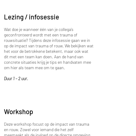
Lezing / infosessie
Wat doe je wanneer één van je collega’s
geconfronteerd wordt met een trauma of
rouwsituatie? Tijdens deze infosessie gaan we in
op de impact van trauma of rouw. We bekijken wat
het voor de betrokkene betekent, maar ook wat
dit met een team kan doen. Aan de hand van
concrete situaties krijg je tips en handvaten mee
om hier als team mee om te gaan.
Duur 1 – 2 uur.
Workshop
Deze workshop focust op de impact van trauma
en rouw. Zowel voor iemand die het zelf
meemaakt als de invloed op de directe omgeving.