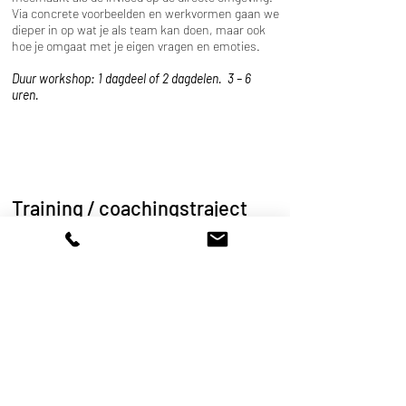
Via concrete voorbeelden en werkvormen gaan we
dieper in op wat je als team kan doen, maar ook
hoe je omgaat met je eigen vragen en emoties.
Duur workshop: 1 dagdeel of 2 dagdelen. 3 – 6
uren.
Training / coachingstraject
Wanneer een lezing of workshop geen antwoord
geeft op de vragen die leven bij jouw team, kan je
in een trainings- of coachingstraject te stappen.
We bekijken samen wat jouw team nodig heeft en
gaan in op concrete vragen van je team.
Duur: Afhankelijk van de vragen en noden. Wordt
steeds per vraag bekeken.