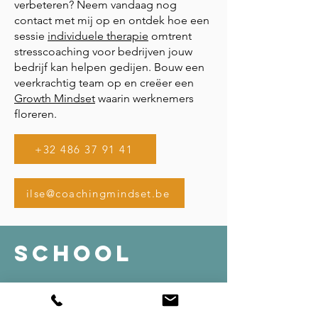
verbeteren? Neem vandaag nog
contact met mij op en ontdek hoe een
sessie
individuele therapie
omtrent
stresscoaching voor bedrijven jouw
bedrijf kan helpen gedijen. Bouw een
veerkrachtig team op en creëer een
Growth Mindset
waarin werknemers
floreren.
+32 486 37 91 41
ilse@coachingmindset.be
SCHOOL
Leer veilig en gericht omgaan met leerlingen
die een ingrijpende gebeurtenis meemaakten.