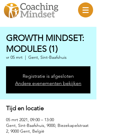
GROWTH MINDSET:
MODULES (1)
vr 05 mrt
  |  
Gent, Sint-Baafshuis
Registratie is afgesloten
Andere evenementen bekijken
Tijd en locatie
05 mrt 2021, 09:00 – 13:00
Gent, Sint-Baafshuis, 9000, Biezekapelstraat
2, 9000 Gent, België